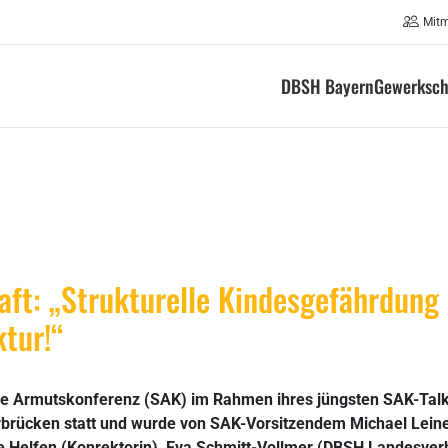
Mit
DBSH Bayern
Gewerksch
haft: „Strukturelle Kindesgefährdun
ktur!“
che Armutskonferenz (SAK) im Rahmen ihres jüngsten SAK-Tal
arbrücken statt und wurde von SAK-Vorsitzendem Michael Lei
te Helfen (Konrektorin), Eva Schmitt-Vollmer (DBSH Landesver