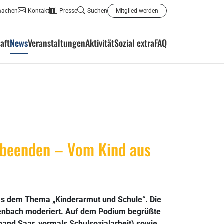
machen
Kontakt
Presse
Suchen
Mitglied werden
aft
News
Veranstaltungen
Aktivität
Sozial extra
FAQ
g beenden – Vom Kind aus
ks dem Thema „Kinderarmut und Schule“. Die
nenbach moderiert. Auf dem Podium begrüßte
band Saar, vormals Schulsozialarbeit) sowie