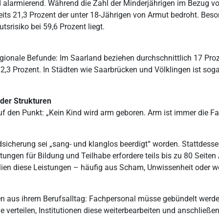
nd alarmierend. Während die Zahl der Minderjährigen im Bezug 
its 21,3 Prozent der unter 18-Jährigen von Armut bedroht. Beso
srisiko bei 59,6 Prozent liegt.
egionale Befunde: Im Saarland beziehen durchschnittlich 17 Pro
,3 Prozent. In Städten wie Saarbrücken und Völklingen ist sogar 
 der Strukturen
uf den Punkt: „Kein Kind wird arm geboren. Arm ist immer die Fam
icherung sei „sang- und klanglos beerdigt“ worden. Stattdesse
ngen für Bildung und Teilhabe erfordere teils bis zu 80 Seiten
ilien diese Leistungen – häufig aus Scham, Unwissenheit oder 
en aus ihrem Berufsalltag: Fachpersonal müsse gebündelt werd
 verteilen, Institutionen diese weiterbearbeiten und anschließe