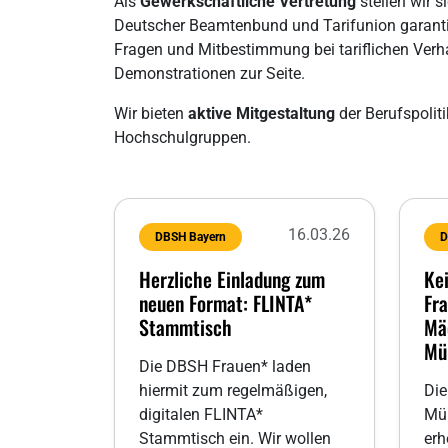
Als
Gewerkschaftliche Vertretung
stellen wir 
Deutscher Beamtenbund und Tarifunion garantie
Fragen und Mitbestimmung bei tariflichen Verha
Demonstrationen zur Seite.
Wir bieten
aktive Mitgestaltung
der Berufspolit
Hochschulgruppen.
16.03.26
DBSH Bayern
D
Herzliche Einladung zum
Ke
neuen Format: FLINTA*
Fr
Stammtisch
Mä
Mü
Die DBSH Frauen* laden
hiermit zum regelmäßigen,
Die
digitalen FLINTA*
Mün
Stammtisch ein. Wir wollen
erh