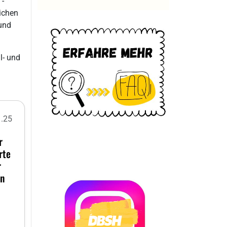
 -
ichen
 und
l- und
1.25
r
rte
r
an