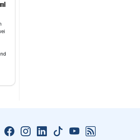
mml
m
wei
and