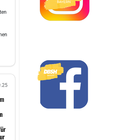
ten
chen
9.25
um
en
für
zur