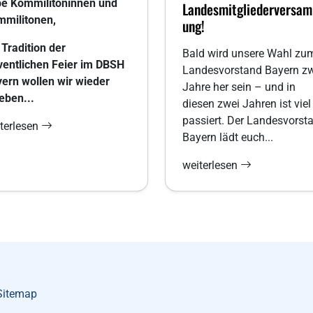
be Kommilitoninnen und
Landesmitgliederversa
militonen,
ung!
 Tradition der
Bald wird unsere Wahl zu
entlichen Feier im DBSH
Landesvorstand Bayern z
ern wollen wir wieder
Jahre her sein – und in
eben...
diesen zwei Jahren ist viel
passiert. Der Landesvorst
terlesen
Bayern lädt euch...
weiterlesen
Sitemap