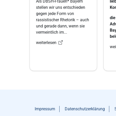
Als DBSH-Frauen* Bayern
lie
stellen wir uns entschieden
Kom
gegen jede Form von
die
rassistischer Rhetorik – auch
Adv
und gerade dann, wenn sie
Bay
vermeintlich im...
bel
weiterlesen
wei
Impressum
Datenschutzerklärung