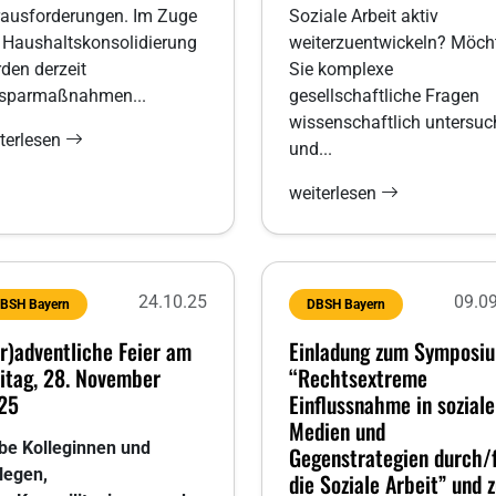
ausforderungen. Im Zuge
Soziale Arbeit aktiv
 Haushaltskonsolidierung
weiterzuentwickeln? Möch
den derzeit
Sie komplexe
nsparmaßnahmen...
gesellschaftliche Fragen
wissenschaftlich untersu
terlesen
und...
weiterlesen
24.10.25
09.0
BSH Bayern
DBSH Bayern
r)adventliche Feier am
Einladung zum Symposi
eitag, 28. November
“Rechtsextreme
25
Einflussnahme in sozial
Medien und
be Kolleginnen und
Gegenstrategien durch/
legen,
die Soziale Arbeit” und 