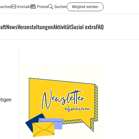
machen
Kontakt
Presse
Suchen
Mitglied werden
aft
News
Veranstaltungen
Aktivität
Sozial extra
FAQ
ltigen