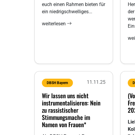
euch einen Rahmen bieten für
Her
ein niedrigschwelliges...
der
wer
weiterlesen
Ei
wei
11.11.25
DBSH Bayern
D
Wir lassen uns nicht
(Vo
instrumentalisieren: Nein
Fr
zu rassistischer
20
Stimmungsmache im
Lie
Namen von Frauen*
Kol