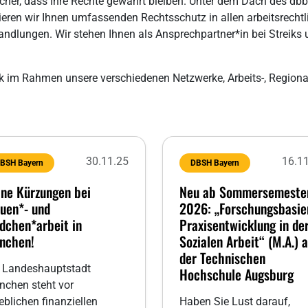
sicher, dass Ihre Rechte gewahrt bleiben. Unter dem Dach des dbb
ren wir Ihnen umfassenden Rechtsschutz in allen arbeitsrechtl
ndlungen. Wir stehen Ihnen als Ansprechpartner*in bei Streiks
ik im Rahmen unsere verschiedenen Netzwerke, Arbeits-, Regiona
30.11.25
16.1
BSH Bayern
DBSH Bayern
ine Kürzungen bei
Neu ab Sommersemeste
auen*- und
2026: „Forschungsbasie
dchen*arbeit in
Praxisentwicklung in de
nchen!
Sozialen Arbeit“ (M.A.) 
der Technischen
 Landeshauptstadt
Hochschule Augsburg
chen steht vor
eblichen finanziellen
Haben Sie Lust darauf,